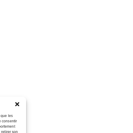
s que les
e consentir
portement
 retirer son