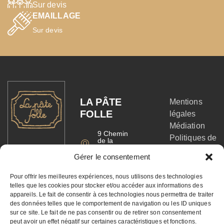
Sur devis
EMAILLAGE
Sur devis
LA PÂTE
Mentions
FOLLE
légales
Médiation
9 Chemin
Politiques de
de la
Blanche
confidentialités
Pierre
Suivez-moi sur :
Gérer le consentement
06 23 82 22
et cookies
11
CGV
Contactez-
Pour offrir les meilleures expériences, nous utilisons des technologies
moi par mail
telles que les cookies pour stocker et/ou accéder aux informations des
Commandez
appareils. Le fait de consentir à ces technologies nous permettra de traiter
des données telles que le comportement de navigation ou les ID uniques
votre bon
sur ce site. Le fait de ne pas consentir ou de retirer son consentement
cadeau !
peut avoir un effet négatif sur certaines caractéristiques et fonctions.