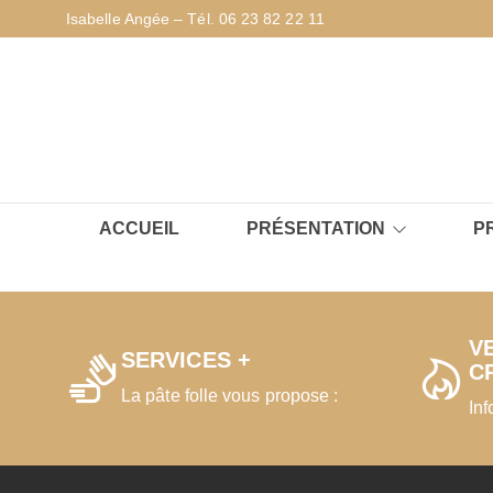
Isabelle Angée – Tél. 06 23 82 22 11
ACCUEIL
PRÉSENTATION
P
V
SERVICES +
C
La pâte folle vous propose :
Inf