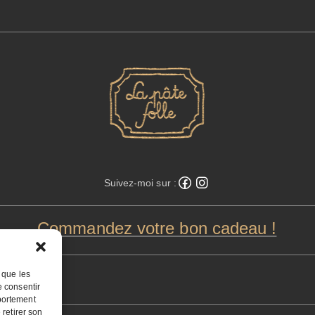
Suivez-moi sur :
Commandez votre bon cadeau !
s que les
e consentir
portement
 retirer son