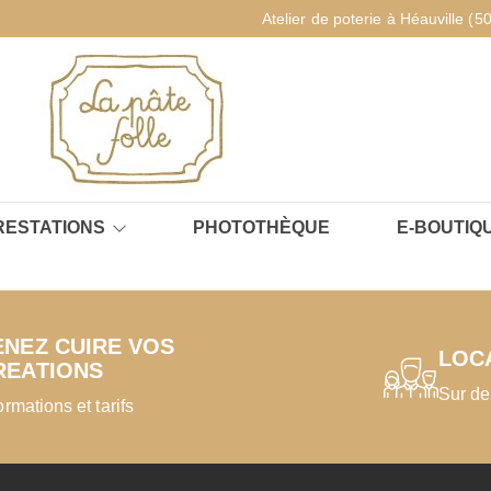
Atelier de poterie à Héauville (5
RESTATIONS
PHOTOTHÈQUE
E-BOUTIQ
ENEZ CUIRE VOS
LOC
REATIONS
Sur de
ormations et tarifs